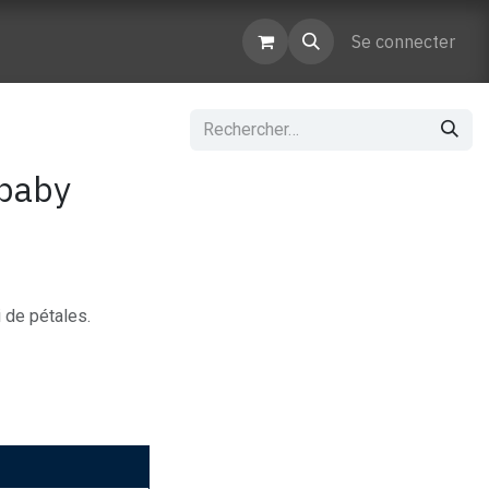
enaires
Contactez-nous
Se connecter
 baby
i de pétales.