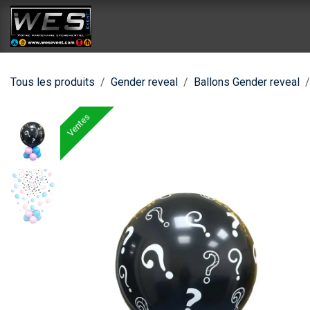
Se rendre au contenu
Accueil
Catalogue location
Catalog
Tous les produits
Gender reveal
Ballons Gender reveal
Ventes
Ventes