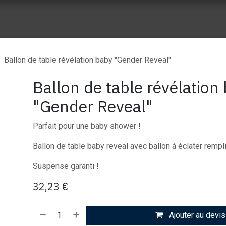
ue vente
Nos réalisation
À propos de Wes Event
Nos part
Ballon de table révélation baby "Gender Reveal"
Ballon de table révélation
"Gender Reveal"
Parfait pour une baby shower !
Ballon de table baby reveal avec ballon à éclater rempl
Suspense garanti !
32,23
€
Ajouter au devis