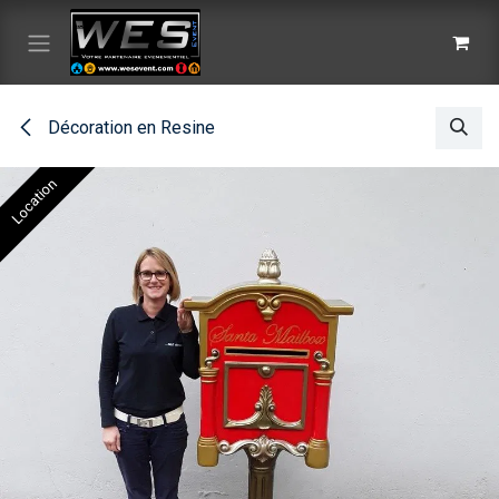
Se rendre au contenu
Décoration en Resine
Location