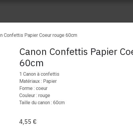
ue vente
Nos réalisation
À propos de Wes Event
Nos part
n Confettis Papier Coeur rouge 60cm
Canon Confettis Papier Co
60cm
1 Canon à confettis
Matériaux : Papier
Forme : coeur
Couleur : rouge
Taille du canon : 60cm
4,55
€