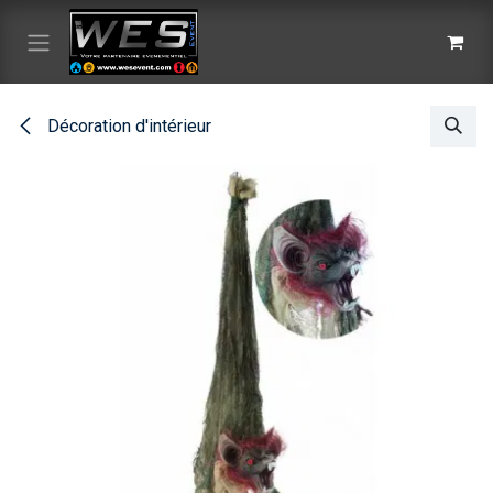
Se rendre au contenu
Décoration d'intérieur