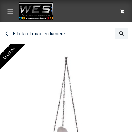
Se rendre au contenu
Effets et mise en lumière
Location