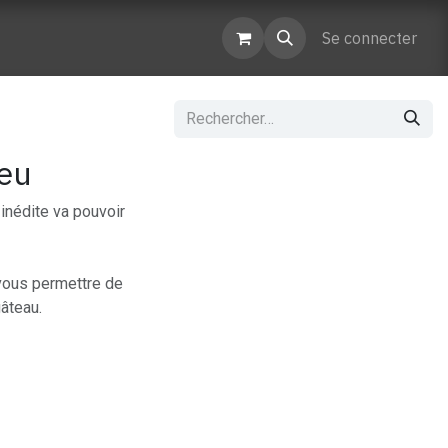
enaires
Contactez-nous
Se connecter
leu
inédite va pouvoir
 vous permettre de
gâteau.