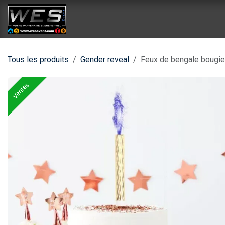
Se rendre au contenu
Accueil
Catalogue location
Catalog
Tous les produits
Gender reveal
Feux de bengale bougie
Ventes