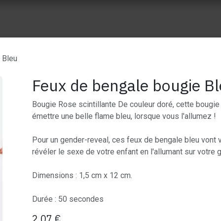
ue vente
Nos réalisation
À propos de Wes Event
Nos part
 Bleu
Feux de bengale bougie B
Bougie Rose scintillante De couleur doré, cette bougie 
émettre une belle flame bleu, lorsque vous l'allumez !
Pour un gender-reveal, ces feux de bengale bleu vont
révéler le sexe de votre enfant en l'allumant sur votre 
Dimensions : 1,5 cm x 12 cm.
Durée : 50 secondes
2,07
€