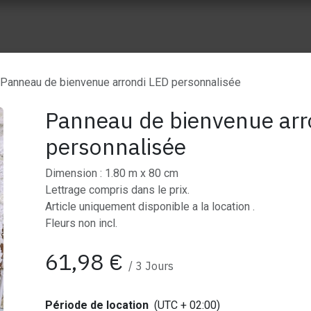
ue vente
Nos réalisation
À propos de Wes Event
Nos part
Panneau de bienvenue arrondi LED personnalisée
Panneau de bienvenue arr
personnalisée
Dimension : 1.80 m x 80 cm
Lettrage compris dans le prix.
Article uniquement disponible a la location .
Fleurs non incl.
61,98
€
/
3
Jours
Période de location
(UTC + 02:00)