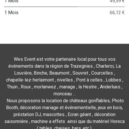
1 Mois
49,59 €
1 Mois
66,12 €
Wes Event est votre partenaire local pour tous vos
événements dans la région de Trazegnies , Charleroi, La
Louvière, Binche, Beaumont , Souvret , Courcelles ,
chapelle-lez-herlaimont , nivelles , Pont à celles , Lobbes ,
Thuin , Roux , morlanwez , manage , la Hestre , Anderlues ,
monceau ...
Nous proposons la location de châteaux gonflables, Photo
Booth, décoration mariage et événementielle, jeux en bois,
préstation DJ, mascottes , Ecran géant , décoration
saisonnière , machine a effets ainsi que du matériel Horeca
( tables, chaises, bars, etc.).