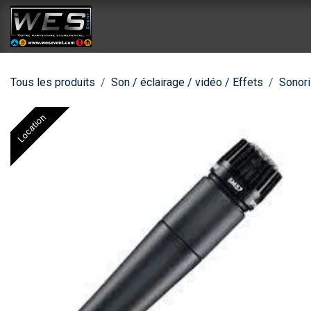
Se rendre au contenu
Accueil
Catalogue location
Catalog
Tous les produits
Son / éclairage / vidéo / Effets
Sonori
Location