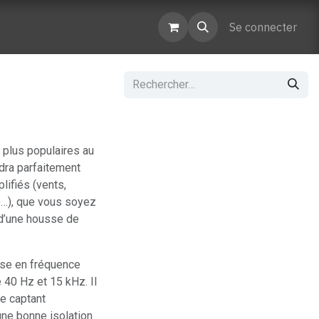
enaires
Contactez-nous
Se connecter
 plus populaires au
ndra parfaitement
lifiés (vents,
e…), que vous soyez
 d’une housse de
nse en fréquence
 40 Hz et 15 kHz. Il
ne captant
une bonne isolation