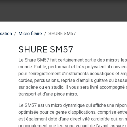
ue vente
Nos réalisation
À propos de Wes Event
Nos part
sation
Micro filaire
SHURE SM57
SHURE SM57
Le Shure SM57 fait certainement partie des micros les
monde. Fiable, performant et très polyvalent, il convie
pour l’enregistrement d’instruments acoustiques et amp
cordes, percussions, reprise d’amplis guitare ou bass
sur scène ou en studio. Il vous sera livré accompagné
transport et d’une pince micro.
Le SM57 est un micro dynamique qui affiche une répo
optimisée pour ce genre d’applications, comprise entre
est également doté d’une directivité cardioïde qui, en 
principalement que les sons venant de l’avant, assure 