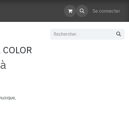
enaires
Contactez-nous
Se connecter
L COLOR
 à
musique,