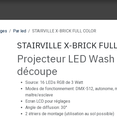
ue vente
Nos réalisation
À propos de Wes Event
Nos part
ages
Par led
STAIRVILLE X-BRICK FULL COLOR
STAIRVILLE X-BRICK FUL
Projecteur LED Wash
découpe
Source: 16 LEDs RGB de 3 Watt
Modes de fonctionnement: DMX-512, autonome, 
maître/esclave
Ecran LCD pour réglages
Angle de diffusion: 30°
2 étriers de montage (utilisation au sol possible)