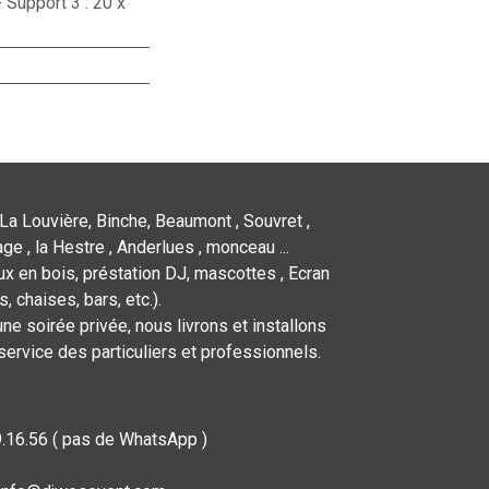
 Support 3 : 20 x
La Louvière, Binche, Beaumont , Souvret ,
ge , la Hestre , Anderlues , monceau ...
x en bois, préstation DJ, mascottes , Ecran
 chaises, bars, etc.).
ne soirée privée, nous livrons et installons
service des particuliers et professionnels.
9.16.56 ( pas de WhatsApp )