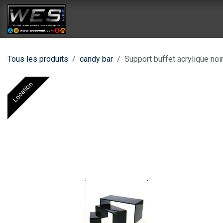
Se rendre au contenu
Accueil
Catalogue location
Catalog
Tous les produits
candy bar
Support buffet acrylique noi
Location