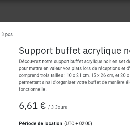
ue vente
Nos réalisation
À propos de Wes Event
Nos part
r 3 pcs
Support buffet acrylique n
Découvrez notre support buffet acrylique noir en set de
pour mettre en valeur vos plats lors de réceptions et 
comprend trois tailles : 10 x 21 cm, 15 x 26 cm, et 20 
permettant ainsi d'organiser votre buffet de manière é
fonctionnelle .
6,61
€
/
3
Jours
Période de location
(UTC + 02:00)