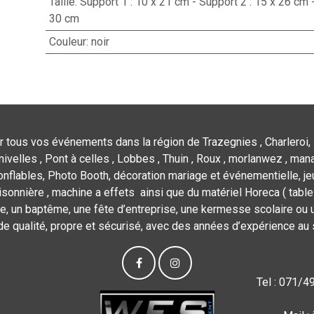
Taille
:
Support 1 : 10 x 21 cm - Support 2 : 15 x 26 cm -
30 cm
Couleur
:
noir
r tous vos événements dans la région de Trazegnies , Charleroi, 
nivelles , Pont à celles , Lobbes , Thuin , Roux , morlanwez , mana
flables, Photo Booth, décoration mariage et événementielle, jeu
isonnière , machine a effets ainsi que du matériel Horeca ( tables,
e, un baptême, une fête d’entreprise, une kermesse scolaire ou u
de qualité, propre et sécurisé, avec des années d’expérience au 
Tel : 071/4