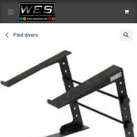
Se rendre au contenu
Pied divers