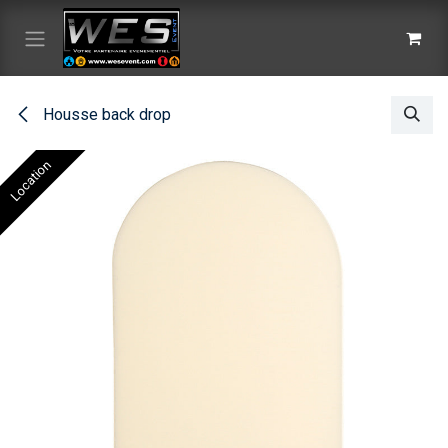
Se rendre au contenu
Housse back drop
Location