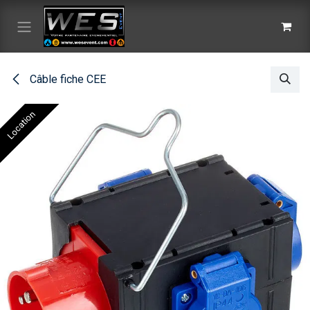
Se rendre au contenu
Câble fiche CEE
Location