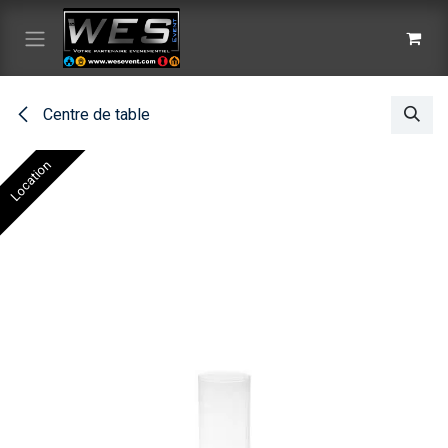
Se rendre au contenu
Centre de table
Location