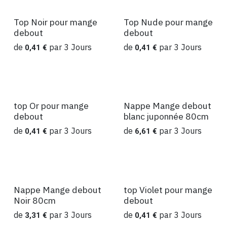
Top Noir pour mange
Top Nude pour mange
Location
Location
debout
debout
de
par
3
Jours
de
par
3
Jours
0,41
€
0,41
€
top Or pour mange
Nappe Mange debout
Location
Location
debout
blanc juponnée 80cm
de
par
3
Jours
de
par
3
Jours
0,41
€
6,61
€
Nappe Mange debout
top Violet pour mange
Location
Location
Noir 80cm
debout
de
par
3
Jours
de
par
3
Jours
3,31
€
0,41
€