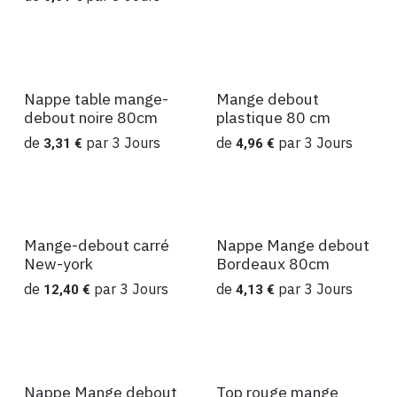
Nappe table mange-
Mange debout
Location
Location
debout noire 80cm
plastique 80 cm
de
par
3
Jours
de
par
3
Jours
3,31
€
4,96
€
Mange-debout carré
Nappe Mange debout
Location
Location
New-york
Bordeaux 80cm
de
par
3
Jours
de
par
3
Jours
12,40
€
4,13
€
Nappe Mange debout
Top rouge mange