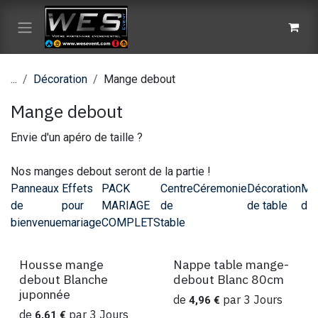
Se rendre au contenu
...
Décoration
Mange debout
Mange debout
Envie d'un apéro de taille ?
Nos manges debout seront de la partie !
Panneaux
Effets
PACK
Centre
Céremonie
Décoration
Ma
de
pour
MARIAGE
de
de table
de
bienvenue
mariage
COMPLETS
table
Housse mange
Nappe table mange-
Location
Location
debout Blanche
debout Blanc 80cm
juponnée
de
par
3
Jours
4,96
€
de
par
3
Jours
6,61
€