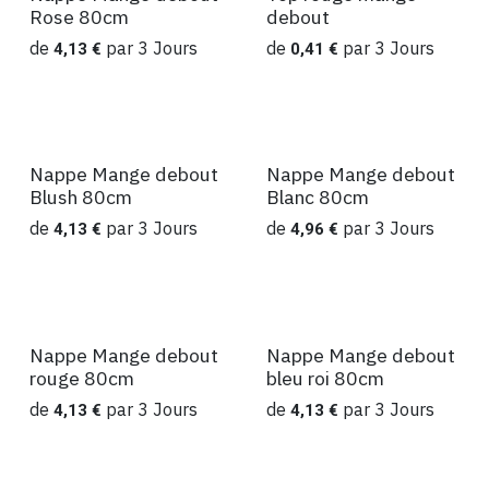
Location
Location
Rose 80cm
debout
de
par
3
Jours
de
par
3
Jours
4,13
€
0,41
€
Nappe Mange debout
Nappe Mange debout
Location
Location
Blush 80cm
Blanc 80cm
de
par
3
Jours
de
par
3
Jours
4,13
€
4,96
€
Nappe Mange debout
Nappe Mange debout
Location
Location
rouge 80cm
bleu roi 80cm
de
par
3
Jours
de
par
3
Jours
4,13
€
4,13
€