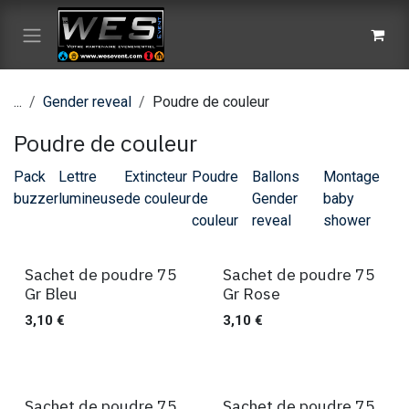
Se rendre au contenu
...
Gender reveal
Poudre de couleur
Poudre de couleur
Pack
Lettre
Extincteur
Poudre
Ballons
Montage
buzzer
lumineuse
de couleur
de
Gender
baby
couleur
reveal
shower
Sachet de poudre 75
Sachet de poudre 75
Ventes
Ventes
Gr Bleu
Gr Rose
3,10
€
3,10
€
Sachet de poudre 75
Sachet de poudre 75