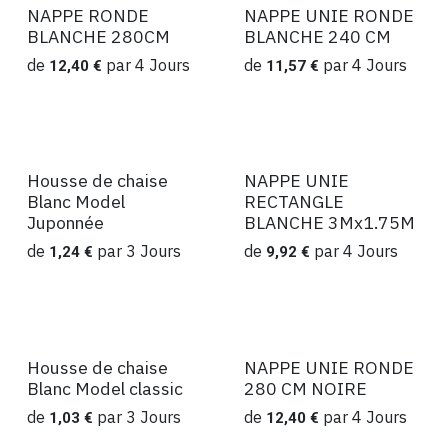
NAPPE RONDE
NAPPE UNIE RONDE
Location
Location
BLANCHE 280CM
BLANCHE 240 CM
de
par
4
Jours
de
par
4
Jours
12,40
€
11,57
€
Housse de chaise
NAPPE UNIE
Location
Location
Blanc Model
RECTANGLE
Juponnée
BLANCHE 3Mx1.75M
de
par
3
Jours
de
par
4
Jours
1,24
€
9,92
€
Housse de chaise
NAPPE UNIE RONDE
Location
Location
Blanc Model classic
280 CM NOIRE
de
par
3
Jours
de
par
4
Jours
1,03
€
12,40
€