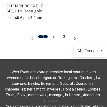
CHEMIN DE TABLE
Location
SEQUIN Rose gold
de
par
3
Jours
1,65
€
1
2
3
Trier par
Wes Event est votre partenaire local pour tous vos
événements dans la région de Trazegnies , Charleroi, La
Louvière, Binche, Beaumont , Souvret , Courcelles ,
chapelle-lez-herlaimont , nivelles , Pont à celles , Lobbes ,
Thuin , Roux , morlanwez , manage , la Hestre , Anderlues ,
monceau ...
Nous proposons la location de châteaux gonflables, Photo