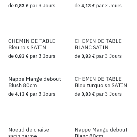
de
par
3
Jours
de
par
3
Jours
0,83
€
4,13
€
CHEMIN DE TABLE
CHEMIN DE TABLE
Location
Location
Bleu rois SATIN
BLANC SATIN
de
par
3
Jours
de
par
3
Jours
0,83
€
0,83
€
Nappe Mange debout
CHEMIN DE TABLE
Location
Location
Blush 80cm
Bleu turquoise SATIN
de
par
3
Jours
de
par
3
Jours
4,13
€
0,83
€
Noeud de chaise
Nappe Mange debout
Location
Location
satin parme
Blanc 80cm