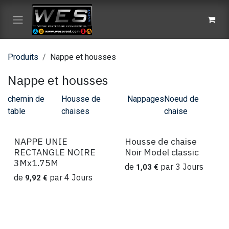
Se rendre au contenu
Produits
Nappe et housses
Nappe et housses
chemin de
Housse de
Nappages
Noeud de
table
chaises
chaise
NAPPE UNIE
Housse de chaise
Location
Location
RECTANGLE NOIRE
Noir Model classic
3Mx1.75M
de
par
3
Jours
1,03
€
de
par
4
Jours
9,92
€