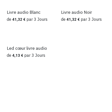
Livre audio Blanc
Livre audio Noir
Location
Location
de
par
3
Jours
de
par
3
Jours
41,32
€
41,32
€
Led cœur livre audio
Location
de
par
3
Jours
4,13
€