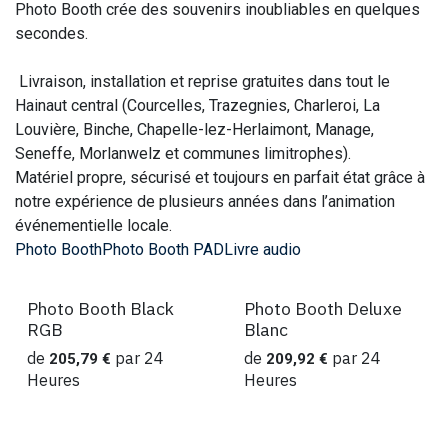
Photo Booth crée des souvenirs inoubliables en quelques
secondes.
Livraison, installation et reprise gratuites dans tout le
Hainaut central (Courcelles, Trazegnies, Charleroi, La
Louvière, Binche, Chapelle-lez-Herlaimont, Manage,
Seneffe, Morlanwelz et communes limitrophes).
Matériel propre, sécurisé et toujours en parfait état grâce à
notre expérience de plusieurs années dans l’animation
événementielle locale.
Photo Booth
Photo Booth PAD
Livre audio
Photo Booth Black
Photo Booth Deluxe
Location
Location
RGB
Blanc
de
par
24
de
par
24
205,79
€
209,92
€
Heures
Heures