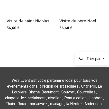
Visite de saint Nicolas
Visite du père Noel
45 min
45 min
56,60
€
56,60
€
Trier par
Wes Event est votre partenaire local pour tous vos
événements dans la région de Trazegnies , Charleroi, La
Louvière, Binche, Beaumont , Souvret , Courcelles ,
chapelle-lez-herlaimont , nivelles , Pont à celles , Lobbes ,
Thuin , Roux , morlanwez , manage , la Hestre , Anderlues ,