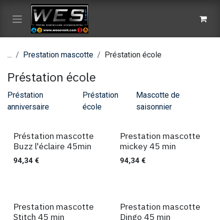
Se rendre au contenu
...
Prestation mascotte
Préstation école
Préstation école
Préstation
Préstation
Mascotte de
anniversaire
école
saisonnier
Préstation mascotte
Prestation mascotte
45 min
45 min
Buzz l'éclaire 45min
mickey 45 min
94,34
€
94,34
€
Prestation mascotte
Prestation mascotte
45 min
45 min
Stitch 45 min
Dingo 45 min