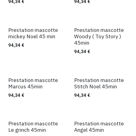
94,34
€
94,34
€
Prestation mascotte
Prestation mascotte
45 min
45 min
mickey Noel 45 min
Woody ( Toy Story )
45min
94,34
€
94,34
€
Prestation mascotte
Prestation mascotte
45 min
45 min
Marcus 45min
Stitch Noel 45min
94,34
€
94,34
€
Prestation mascotte
Prestation mascotte
45 min
45 min
Le grinch 45min
Angel 45min