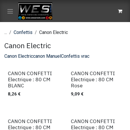
Se rendre au contenu
...
Confettis
Canon Electric
Canon Electric
Canon Electric
canon Manuel
Confettis vrac
CANON CONFETTI
CANON CONFETTI
Ventes
Ventes
Electrique : 80 CM
Electrique : 80 CM
BLANC
Rose
8,26
€
9,09
€
CANON CONFETTI
CANON CONFETTI
Ventes
Ventes
Electrique : 80 CM
Electrique : 80 CM