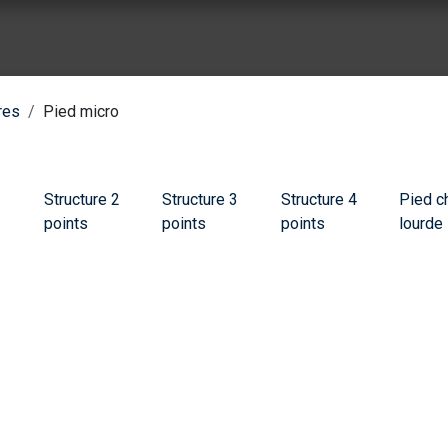
ue vente
Nos réalisation
À propos de Wes Event
Nos part
res
Pied micro
1
Structure 2
Structure 3
Structure 4
Pied c
points
points
points
lourde