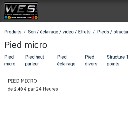
Se rendre au contenu
Accueil
Catalogue location
Catalog
Produits
Son / éclairage / vidéo / Effets
Pieds / structu
Pied micro
Pied
Pied haut
Pied
Pied
Structure 
micro
parleur
éclairage
divers
points
PIED MICRO
de
par
24
Heures
2,48
€