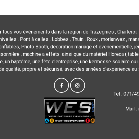
r tous vos événements dans la région de Trazegnies , Charleroi, 
nivelles , Pont à celles , Lobbes , Thuin , Roux , morlanwez , mana
flables, Photo Booth, décoration mariage et événementielle, jeu
isonnière , machine a effets ainsi que du matériel Horeca ( tables,
e, un baptême, une fête d’entreprise, une kermesse scolaire ou u
de qualité, propre et sécurisé, avec des années d’expérience au 
Tel : 071/4
Mail 