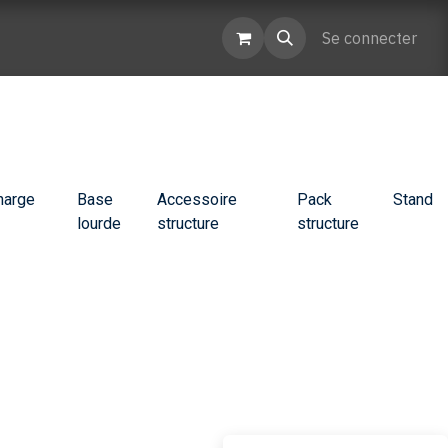
enaires
Contactez-nous
Se connecter
harge
Base
Accessoire
Pack
Stand
lourde
structure
structure