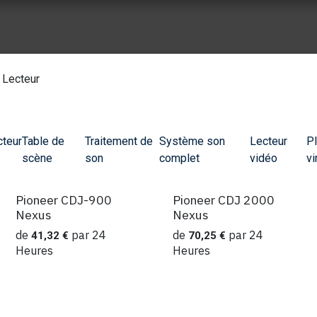
ue vente
Nos réalisation
À propos de Wes Event
Nos part
Lecteur
cteur
Table de
Traitement de
Système son
Lecteur
Pl
scène
son
complet
vidéo
vi
Pioneer CDJ-900
Pioneer CDJ 2000
Location
Location
Nexus
Nexus
de
par
24
de
par
24
41,32
€
70,25
€
Heures
Heures