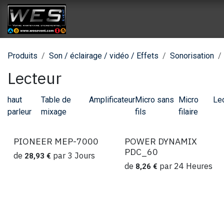
Se rendre au contenu
Accueil
Catalogue location
Catalog
Produits
Son / éclairage / vidéo / Effets
Sonorisation
Lecteur
haut
Table de
Amplificateur
Micro sans
Micro
Le
parleur
mixage
fils
filaire
PIONEER MEP-7000
POWER DYNAMIX
Location
Location
PDC_60
de
par
3
Jours
28,93
€
de
par
24
Heures
8,26
€