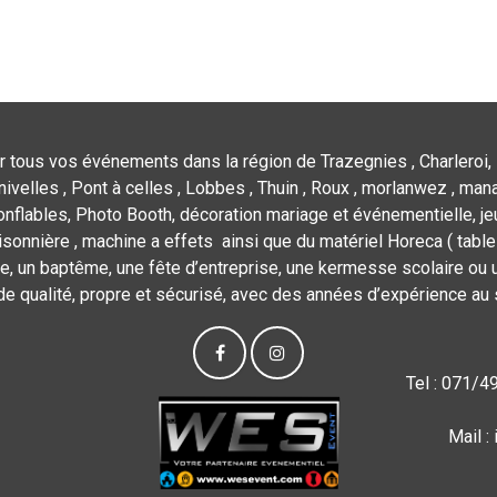
r tous vos événements dans la région de Trazegnies , Charleroi, 
nivelles , Pont à celles , Lobbes , Thuin , Roux , morlanwez , mana
flables, Photo Booth, décoration mariage et événementielle, jeu
isonnière , machine a effets ainsi que du matériel Horeca ( tables,
e, un baptême, une fête d’entreprise, une kermesse scolaire ou u
de qualité, propre et sécurisé, avec des années d’expérience au 
Tel : 071/4
Mail 