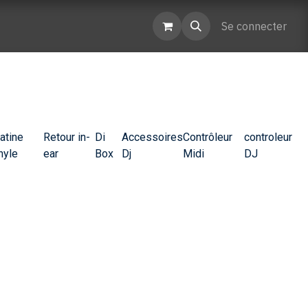
enaires
Contactez-nous
Se connecter
atine
Retour in-
Di
Accessoires
Contrôleur
controleur
nyle
ear
Box
Dj
Midi
DJ