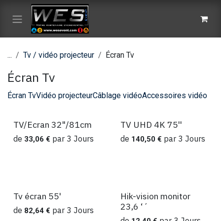
Se rendre au contenu
...
Tv / vidéo projecteur
Écran Tv
Écran Tv
Écran Tv
Vidéo projecteur
Câblage vidéo
Accessoires vidéo
TV/Ecran 32"/81cm
TV UHD 4K 75''
Location
Location
de
par
3
Jours
de
par
3
Jours
33,06
€
140,50
€
Tv écran 55'
Hik-vision monitor
Location
Location
23,6 ‘´
de
par
3
Jours
82,64
€
de
par
3
Jours
12,40
€