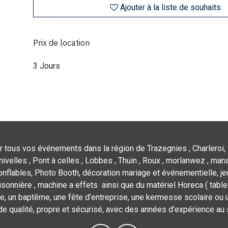
Ajouter à la liste de souhaits
Prix de location
3 Jours
r tous vos événements dans la région de Trazegnies , Charleroi, 
nivelles , Pont à celles , Lobbes , Thuin , Roux , morlanwez , mana
flables, Photo Booth, décoration mariage et événementielle, jeu
isonnière , machine a effets ainsi que du matériel Horeca ( tables,
e, un baptême, une fête d’entreprise, une kermesse scolaire ou u
de qualité, propre et sécurisé, avec des années d’expérience au 