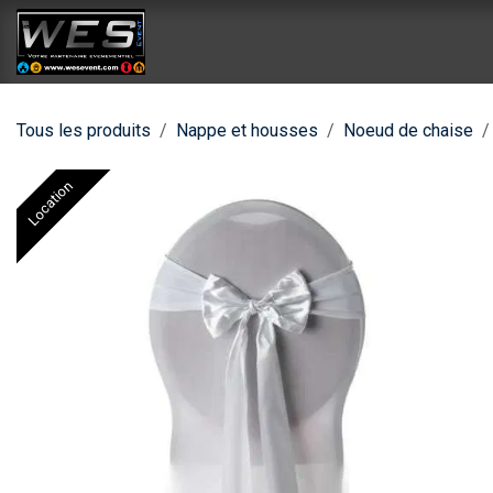
Se rendre au contenu
Accueil
Catalogue location
Catalog
Tous les produits
Nappe et housses
Noeud de chaise
Location