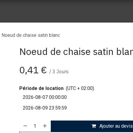
ue vente
Nos réalisation
À propos de Wes Event
Nos part
Noeud de chaise satin blanc
Noeud de chaise satin bla
0,41
€
/
3
Jours
Période de location
(UTC + 02:00)
Ajouter au devis