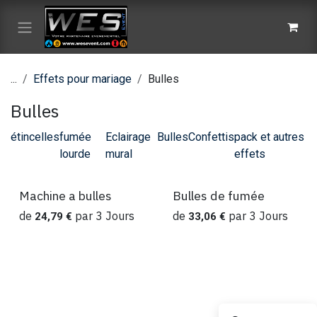
Se rendre au contenu
...
Effets pour mariage
Bulles
Bulles
étincelles
fumée
Eclairage
Bulles
Confettis
pack et autres
lourde
mural
effets
Machine a bulles
Bulles de fumée
Location
Location
de
par
3
Jours
de
par
3
Jours
24,79
€
33,06
€