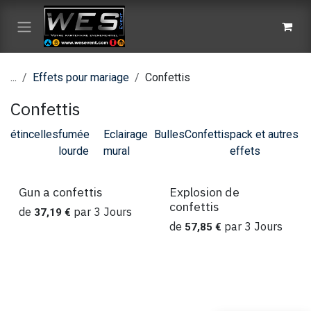
Se rendre au contenu
...
Effets pour mariage
Confettis
Confettis
étincelles
fumée
Eclairage
Bulles
Confettis
pack et autres
lourde
mural
effets
Gun a confettis
Explosion de
Location
Location
confettis
de
par
3
Jours
37,19
€
de
par
3
Jours
57,85
€